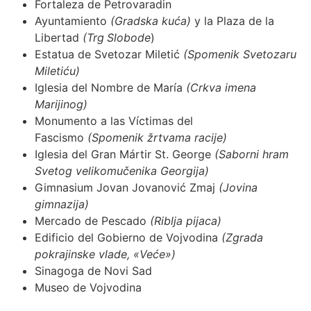
Fortaleza de Petrovaradin
Ayuntamiento
(Gradska kuća)
y la Plaza de la
Libertad
(Trg
Slobode
)
Estatua de Svetozar Miletić
(Spomenik Svetozaru
Miletiću)
Iglesia del Nombre de María
(Crkva imena
Marijinog)
Monumento a las Víctimas del
Fascismo
(Spomenik žrtvama racije)
Iglesia del Gran Mártir St. George
(Saborni hram
Svetog velikomučenika Georgija)
Gimnasium Jovan Jovanović Zmaj
(Jovina
gimnazija)
Mercado de Pescado
(Riblja pijaca)
Edificio del Gobierno de Vojvodina
(Zgrada
pokrajinske vlade, «Veće»)
Sinagoga de Novi Sad
Museo de Vojvodina