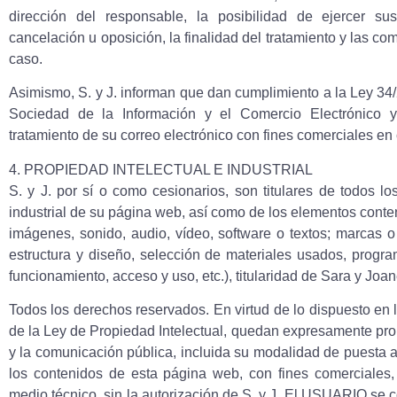
dirección del responsable, la posibilidad de ejercer sus
cancelación u oposición, la finalidad del tratamiento y las c
caso.
Asimismo, S. y J. informan que dan cumplimiento a la Ley 34/2
Sociedad de la Información y el Comercio Electrónico y 
tratamiento de su correo electrónico con fines comerciales e
4. PROPIEDAD INTELECTUAL E INDUSTRIAL
S. y J. por sí o como cesionarios, son titulares de todos l
industrial de su página web, así como de los elementos conten
imágenes, sonido, audio, vídeo, software o textos; marcas o
estructura y diseño, selección de materiales usados, prog
funcionamiento, acceso y uso, etc.), titularidad de Sara y Joan
Todos los derechos reservados. En virtud de lo dispuesto en l
de la Ley de Propiedad Intelectual, quedan expresamente prohi
y la comunicación pública, incluida su modalidad de puesta a 
los contenidos de esta página web, con fines comerciales,
medio técnico, sin la autorización de S. y J. El USUARIO se