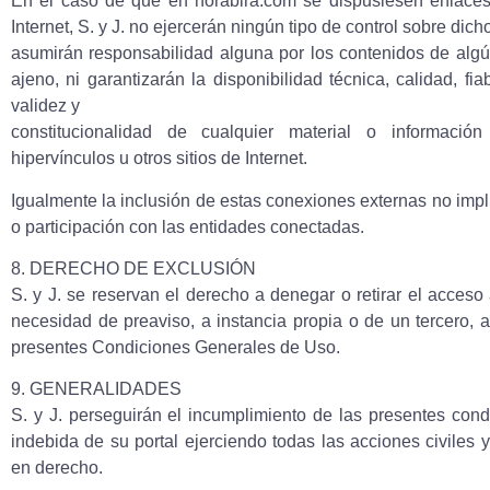
En el caso de que en norabira.com se dispusiesen enlaces 
Internet, S. y J. no ejercerán ningún tipo de control sobre dic
asumirán responsabilidad alguna por los contenidos de algú
ajeno, ni garantizarán la disponibilidad técnica, calidad, fia
validez y
constitucionalidad de cualquier material o informaci
hipervínculos u otros sitios de Internet.
Igualmente la inclusión de estas conexiones externas no impli
o participación con las entidades conectadas.
8. DERECHO DE EXCLUSIÓN
S. y J. se reservan el derecho a denegar o retirar el acceso a
necesidad de preaviso, a instancia propia o de un tercero, 
presentes Condiciones Generales de Uso.
9. GENERALIDADES
S. y J. perseguirán el incumplimiento de las presentes cond
indebida de su portal ejerciendo todas las acciones civiles
en derecho.