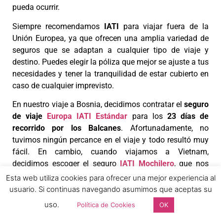
pueda ocurrir.
Siempre recomendamos
IATI
para viajar fuera de la
Unión Europea, ya que ofrecen una amplia variedad de
seguros que se adaptan a cualquier tipo de viaje y
destino. Puedes elegir la póliza que mejor se ajuste a tus
necesidades y tener la tranquilidad de estar cubierto en
caso de cualquier imprevisto.
En nuestro viaje a Bosnia, decidimos contratar el
seguro
de viaje
Europa IATI Estándar
para los
23 días de
recorrido por los Balcanes
. Afortunadamente, no
tuvimos ningún percance en el viaje y todo resultó muy
fácil. En cambio, cuando viajamos a Vietnam,
decidimos escoger el seguro
IATI Mochilero
, que nos
daba una mayor cobertura médica y asistencia en caso
Esta web utiliza cookies para ofrecer una mejor experiencia al
de necesitarla.
usuario. Si continuas navegando asumimos que aceptas su
uso.
Política de Cookies
OK
Si reservas tu seguro IATI mediante cualquiera de
nuestros links recibirás un
5% de descuento
que se