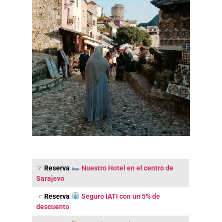
☞
Reserva
Nuestro Hotel en el centro de
Sarajevo
☞
Reserva
Seguro IATI con un 5% de
descuento