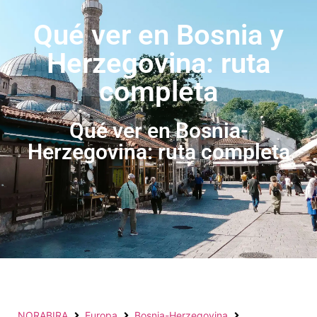
Qué ver en Bosnia y
Herzegovina: ruta
completa
Qué ver en Bosnia-
Herzegovina: ruta completa
NORABIRA
Europa
Bosnia-Herzegovina